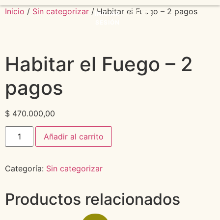
Inicio
/
Sin categorizar
/ Habitar el Fuego – 2 pagos
INICIAR
SESIÓN
Mentorias 1:1
Habitar el Fuego – 2
pagos
$
470.000,00
Añadir al carrito
Categoría:
Sin categorizar
Productos relacionados